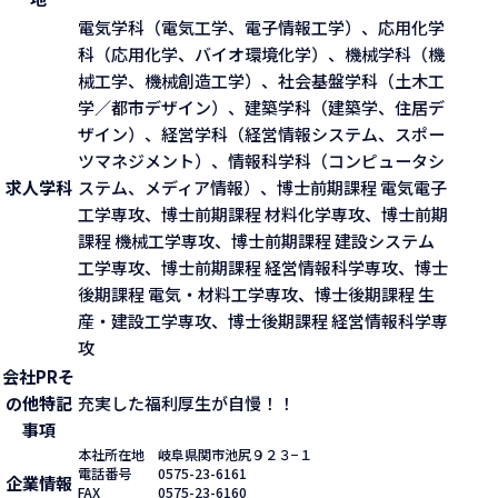
電気学科（電気工学、電子情報工学）、応用化学
科（応用化学、バイオ環境化学）、機械学科（機
械工学、機械創造工学）、社会基盤学科（土木工
学／都市デザイン）、建築学科（建築学、住居デ
ザイン）、経営学科（経営情報システム、スポー
ツマネジメント）、情報科学科（コンピュータシ
求人学科
ステム、メディア情報）、博士前期課程 電気電子
工学専攻、博士前期課程 材料化学専攻、博士前期
課程 機械工学専攻、博士前期課程 建設システム
工学専攻、博士前期課程 経営情報科学専攻、博士
後期課程 電気・材料工学専攻、博士後期課程 生
産・建設工学専攻、博士後期課程 経営情報科学専
攻
会社PR
そ
の他特記
充実した福利厚生が自慢！！
事項
本社所在地
岐阜県関市池尻９２３−１
電話番号
0575-23-6161
企業情報
FAX
0575-23-6160