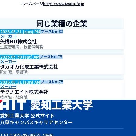
ホームページ
http://www.iwata-fa.jp
同じ業種の企業
2026.05.31 (sun) PM
ブースNo.88
メーカー
矢橋HD株式会社
生産管理職，技術開発職
2026.05.30 (sat) AM
ブースNo.75
メーカー
タカオカ化成工業株式会社
設計職、事務職
2026.05.31 (sun) AM
ブースNo.75
メーカー
テクノエイト株式会社
技術職・総合職
愛知工業大学 公式サイト
八草キャンパス
キャリアセンター
TEL
0565-48-4655
（直通）