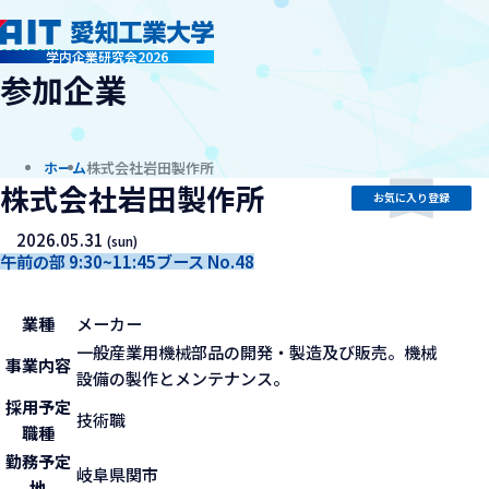
company
学内企業研究会2026
参加企業
ホーム
株式会社岩田製作所
株式会社岩田製作所
お気に入り登録
2026.05.31
(sun)
午前の部 9:30~11:45
ブース No.48
業種
メーカー
一般産業用機械部品の開発・製造及び販売。機械
事業内容
設備の製作とメンテナンス。
採用予定
技術職
職種
勤務予定
岐阜県関市
地