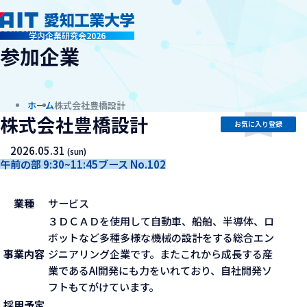
company
学内企業研究会2026
参加企業
ホーム
株式会社豊橋設計
株式会社豊橋設計
お気に入り登録
2026.05.31
(sun)
午前の部 9:30~11:45
ブース No.102
業種
サービス
３ＤＣＡＤを使用して自動車、船舶、半導体、ロ
ボットなど多種多様な機械の設計をする総合エン
事業内容
ジニアリング企業です。またこれから成長する産
業であるAI開発にも力をいれており、自社開発ソ
フトもてがけています。
採用予定