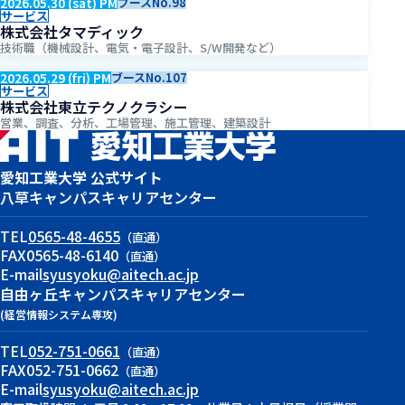
2026.05.30 (sat) PM
ブースNo.98
サービス
株式会社タマディック
技術職（機械設計、電気・電子設計、S/W開発など）
2026.05.29 (fri) PM
ブースNo.107
サービス
株式会社東立テクノクラシー
営業、調査、分析、工場管理、施工管理、建築設計
愛知工業大学 公式サイト
八草キャンパス
キャリアセンター
TEL
0565-48-4655
（直通）
FAX
0565-48-6140
（直通）
E-mail
syusyoku@aitech.ac.jp
自由ヶ丘キャンパス
キャリアセンター
(経営情報システム専攻)
TEL
052-751-0661
（直通）
FAX
052-751-0662
（直通）
E-mail
syusyoku@aitech.ac.jp