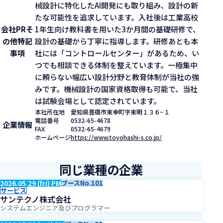
械設計に特化したAI開発にも取り組み、設計の新
たな可能性を追求しています。入社後は工業高校
会社PR
そ
1年生向け教科書を用いた3か月間の基礎研修で、
の他特記
設計の基礎から丁寧に指導します。研修あとも本
事項
社には「コントロールセンター」があるため、い
つでも相談できる体制を整えています。一極集中
に頼らない幅広い設計分野と教育体制が当社の強
みです。機械設計の国家資格取得も可能で、当社
は試験会場として認定されています。
本社所在地
愛知県豊橋市東幸町字東明１３６−１
電話番号
0532-65-4678
企業情報
FAX
0532-65-4679
ホームページ
https://www.toyohashi-s.co.jp/
同じ業種の企業
2026.05.29 (fri) PM
ブースNo.101
サービス
サンテクノ株式会社
システムエンジニア及びプログラマー