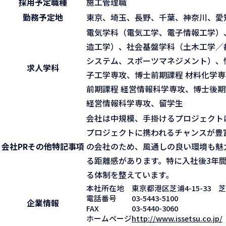
採用予定職種
施工管理職
勤務予定地
東京、埼玉、長野、千葉、神奈川、愛
電気学科（電気工学、電子情報工学）
造工学）、社会基盤学科（土木工学／
システム、スポーツマネジメント）、
求人学科
子工学専攻、博士前期課程 材料化学専
前期課程 経営情報科学専攻、博士後期
経営情報科学専攻、留学生
会社は中規模、手掛けるプロジェクト
プロジェクトに携われるチャンスが豊富
会社PR
その他特記事項
の会社のため、風通しの良い環境も魅
る距離感があります。特に入社後3年
る体制を整えています。
本社所在地
東京都港区芝浦4-15-33 
電話番号
03-5443-5100
企業情報
FAX
03-5440-3060
ホームページ
http://www.issetsu.co.jp/