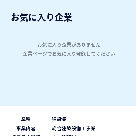
お気に入り企業
愛名会企業研究会
A
company
学内企業研究会2026
参加企業
お気に入り企業がありません
企業ページでお気に入り登録してください
ホーム
第一設備工業株式会社（清水建設グループ）
第一設備工業株式会社（清
2026.05.31
午後の部 13:30~15:45
ブース No.39
(sun)
業種
建設業
事業内容
総合建築設備工事業