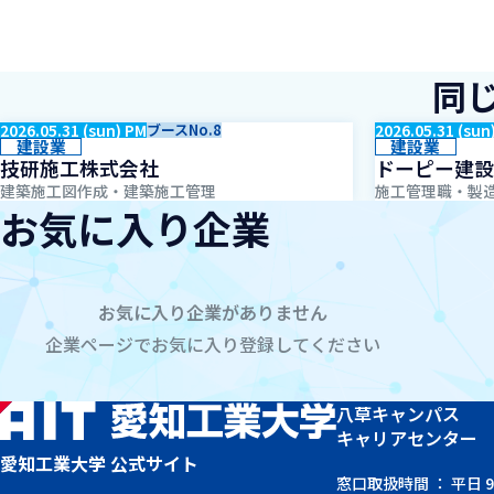
同
2026.05.31 (sun) PM
ブースNo.8
2026.05.31 (sun
建設業
建設業
技研施工株式会社
ドーピー建設
建築施工図作成・建築施工管理
施工管理職・製
お気に入り企業
お気に入り企業がありません
企業ページでお気に入り登録してください
八草キャンパス
キャリアセンター
愛知工業大学 公式サイト
窓口取扱時間 ： 平日