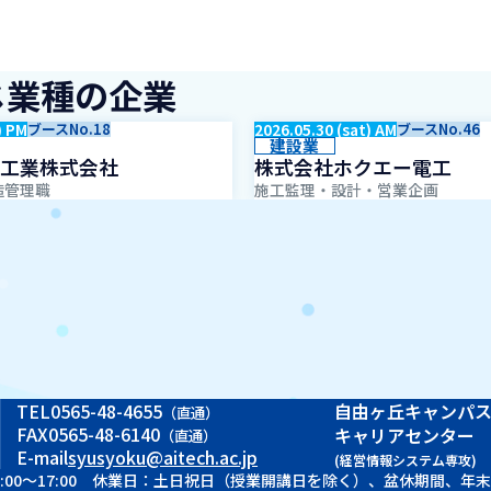
じ業種の企業
) PM
ブースNo.18
2026.05.30 (sat) AM
ブースNo.46
建設業
工業株式会社
株式会社ホクエー電工
造管理職
施工監理・設計・営業企画
TEL
0565-48-4655
自由ヶ丘キャンパ
（直通）
FAX
0565-48-6140
キャリアセンター
（直通）
E-mail
syusyoku@aitech.ac.jp
(経営情報システム専攻)
 9:00～17:00 休業日：土日祝日（授業開講日を除く）、盆休期間、年