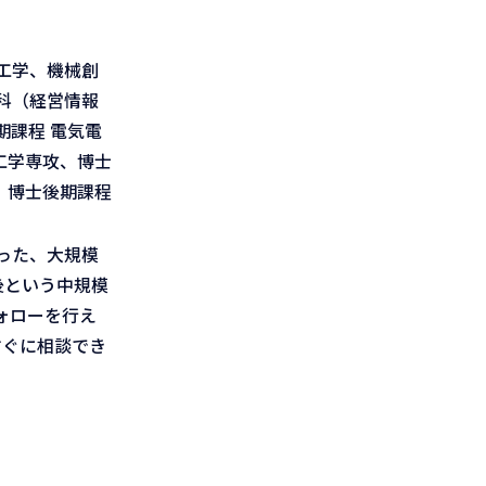
工学、機械創
科（経営情報
課程 電気電
工学専攻、博士
、博士後期課程
った、大規模
後という中規模
ォローを行え
すぐに相談でき