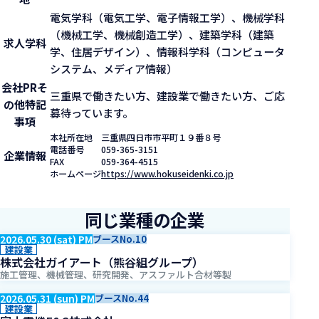
電気学科（電気工学、電子情報工学）、機械学科
（機械工学、機械創造工学）、建築学科（建築
求人学科
学、住居デザイン）、情報科学科（コンピュータ
システム、メディア情報）
会社PR
そ
三重県で働きたい方、建設業で働きたい方、ご応
の他特記
募待っています。
事項
本社所在地
三重県四日市市平町１９番８号
電話番号
059-365-3151
企業情報
FAX
059-364-4515
ホームページ
https://www.hokuseidenki.co.jp
同じ業種の企業
2026.05.30 (sat) PM
ブースNo.10
建設業
株式会社ガイアート（熊谷組グループ）
施工管理、機械管理、研究開発、アスファルト合材等製
2026.05.31 (sun) PM
ブースNo.44
建設業