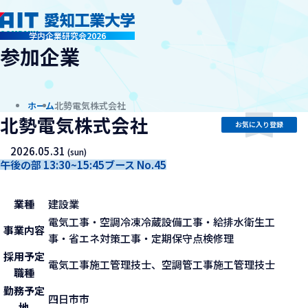
company
学内企業研究会2026
参加企業
ホーム
北勢電気株式会社
北勢電気株式会社
お気に入り登録
2026.05.31
(sun)
午後の部 13:30~15:45
ブース No.45
業種
建設業
電気工事・空調冷凍冷蔵設備工事・給排水衛生工
事業内容
事・省エネ対策工事・定期保守点検修理
採用予定
電気工事施工管理技士、空調管工事施工管理技士
職種
勤務予定
四日市市
地