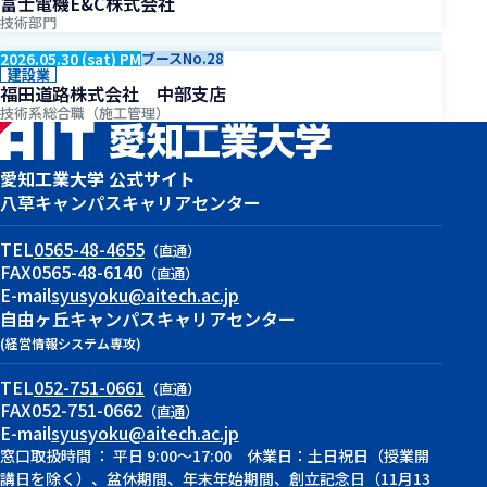
富士電機E&C株式会社
技術部門
2026.05.30 (sat) PM
ブースNo.28
建設業
福田道路株式会社 中部支店
技術系総合職（施工管理）
愛知工業大学 公式サイト
八草キャンパス
キャリアセンター
TEL
0565-48-4655
（直通）
FAX
0565-48-6140
（直通）
E-mail
syusyoku@aitech.ac.jp
自由ヶ丘キャンパス
キャリアセンター
(経営情報システム専攻)
TEL
052-751-0661
（直通）
FAX
052-751-0662
（直通）
E-mail
syusyoku@aitech.ac.jp
窓口取扱時間 ： 平日 9:00～17:00 休業日：土日祝日（授業開
講日を除く）、盆休期間、年末年始期間、創立記念日（11月13