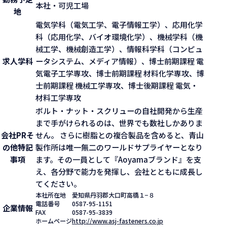
本社・可児工場
地
電気学科（電気工学、電子情報工学）、応用化学
科（応用化学、バイオ環境化学）、機械学科（機
械工学、機械創造工学）、情報科学科（コンピュ
求人学科
ータシステム、メディア情報）、博士前期課程 電
気電子工学専攻、博士前期課程 材料化学専攻、博
士前期課程 機械工学専攻、博士後期課程 電気・
材料工学専攻
ボルト・ナット・スクリューの自社開発から生産
まで手がけられるのは、世界でも数社しかありま
会社PR
そ
せん。 さらに樹脂との複合製品を含めると、青山
の他特記
製作所は唯一無二のワールドサプライヤーとなり
事項
ます。その一員として『Aoyamaブランド』を支
え、各分野で能力を発揮し、会社とともに成長し
てください。
本社所在地
愛知県丹羽郡大口町高橋１−８
電話番号
0587-95-1151
企業情報
FAX
0587-95-3839
ホームページ
http://www.asj-fasteners.co.jp