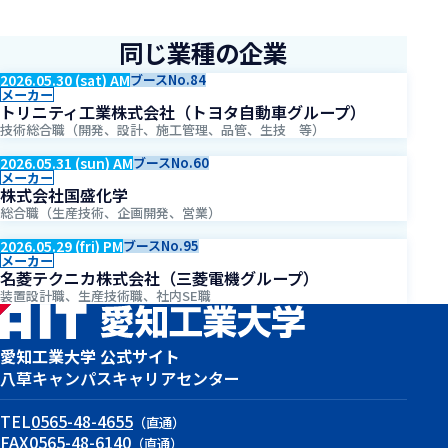
同じ業種の企業
2026.05.30 (sat) AM
ブースNo.84
メーカー
トリニティ工業株式会社（トヨタ自動車グループ）
技術総合職（開発、設計、施工管理、品管、生技 等）
2026.05.31 (sun) AM
ブースNo.60
メーカー
株式会社国盛化学
総合職（生産技術、企画開発、営業）
2026.05.29 (fri) PM
ブースNo.95
メーカー
名菱テクニカ株式会社（三菱電機グループ）
装置設計職、生産技術職、社内SE職
愛知工業大学 公式サイト
八草キャンパス
キャリアセンター
TEL
0565-48-4655
（直通）
FAX
0565-48-6140
（直通）