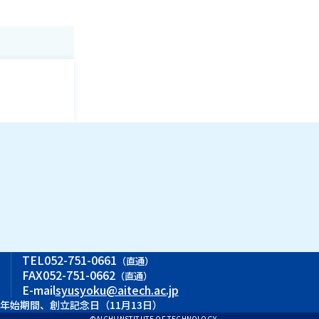
ス
TEL
052-751-0661
（直通）
FAX
052-751-0662
（直通）
E-mail
syusyoku@aitech.ac.jp
末年始期間、創立記念日（11月13日）
©AICHI INSTITUTE OF TECHNOLOGY