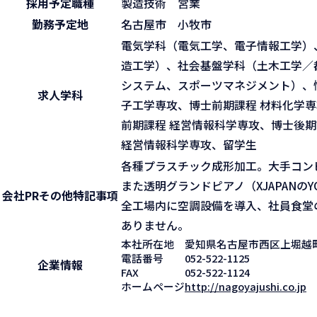
採用予定職種
製造技術 営業
勤務予定地
名古屋市 小牧市
電気学科（電気工学、電子情報工学）
造工学）、社会基盤学科（土木工学／
システム、スポーツマネジメント）、
求人学科
子工学専攻、博士前期課程 材料化学専
前期課程 経営情報科学専攻、博士後期
経営情報科学専攻、留学生
各種プラスチック成形加工。大手コン
また透明グランドピアノ（XJAPANの
会社PR
その他特記事項
全工場内に空調設備を導入、社員食堂
ありません。
本社所在地
愛知県名古屋市西区上堀越町1
電話番号
052-522-1125
企業情報
FAX
052-522-1124
ホームページ
http://nagoyajushi.co.jp