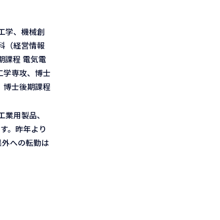
工学、機械創
科（経営情報
課程 電気電
工学専攻、博士
、博士後期課程
工業用製品、
ます。昨年より
県外への転勤は