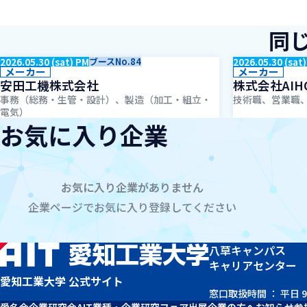
同
2026.05.30 (sat) PM
ブースNo.84
2026.05.30 (sat
メーカー
メーカー
安田工機株式会社
株式会社AIH
事務（総務・生管・設計）、製造（加工・組立・
技術職、営業職
電気）
お気に入り企業
お気に入り企業がありません
企業ページでお気に入り登録してください
八草キャンパス
キャリアセンター
愛知工業大学 公式サイト
窓口取扱時間 ： 平日