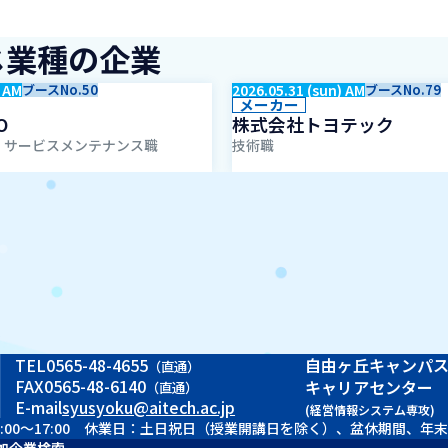
じ業種の企業
) AM
ブースNo.50
2026.05.31 (sun) AM
ブースNo.79
メーカー
O
株式会社トヨテック
、サービスメンテナンス職
技術職
TEL
0565-48-4655
自由ヶ丘キャンパ
（直通）
FAX
0565-48-6140
キャリアセンター
（直通）
E-mail
syusyoku@aitech.ac.jp
(経営情報システム専攻)
 9:00～17:00 休業日：土日祝日（授業開講日を除く）、盆休期間、年