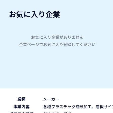
お気に入り企業
愛名会企業研究会
A
company
学内企業研究会2026
参加企業
お気に入り企業がありません
企業ページでお気に入り登録してください
ホーム
名古屋樹脂工業株式会社
名古屋樹脂工業株式会社
2026.05.31
午後の部 13:30~15:45
ブース No.68
(sun)
業種
メーカー
事業内容
各種プラスチック成形加工、看板サイ