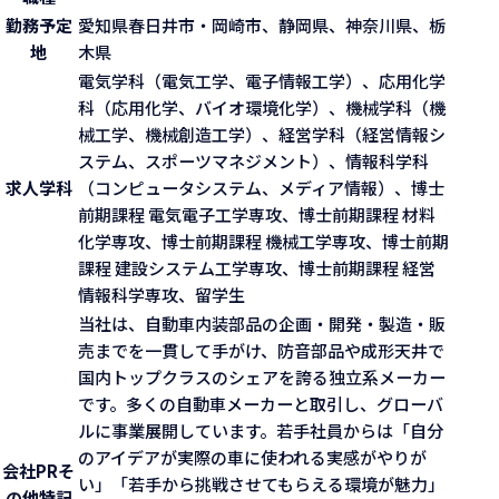
勤務予定
愛知県春日井市・岡崎市、静岡県、神奈川県、栃
地
木県
電気学科（電気工学、電子情報工学）、応用化学
科（応用化学、バイオ環境化学）、機械学科（機
械工学、機械創造工学）、経営学科（経営情報シ
ステム、スポーツマネジメント）、情報科学科
求人学科
（コンピュータシステム、メディア情報）、博士
前期課程 電気電子工学専攻、博士前期課程 材料
化学専攻、博士前期課程 機械工学専攻、博士前期
課程 建設システム工学専攻、博士前期課程 経営
情報科学専攻、留学生
当社は、自動車内装部品の企画・開発・製造・販
売までを一貫して手がけ、防音部品や成形天井で
国内トップクラスのシェアを誇る独立系メーカー
です。多くの自動車メーカーと取引し、グローバ
ルに事業展開しています。若手社員からは「自分
のアイデアが実際の車に使われる実感がやりが
会社PR
そ
い」「若手から挑戦させてもらえる環境が魅力」
の他特記