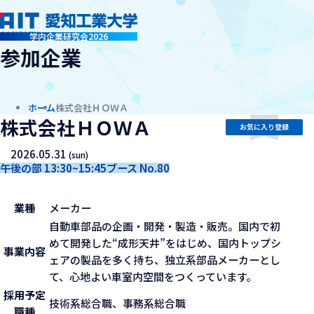
company
学内企業研究会2026
参加企業
ホーム
株式会社ＨＯＷＡ
株式会社ＨＯＷＡ
お気に入り登録
2026.05.31
(sun)
午後の部 13:30~15:45
ブース No.80
業種
メーカー
自動車部品の企画・開発・製造・販売。国内で初
めて開発した“成形天井”をはじめ、国内トップシ
事業内容
ェアの製品を多く持ち、独立系部品メーカーとし
て、心地よい車室内空間をつくっています。
採用予定
技術系総合職、事務系総合職
職種