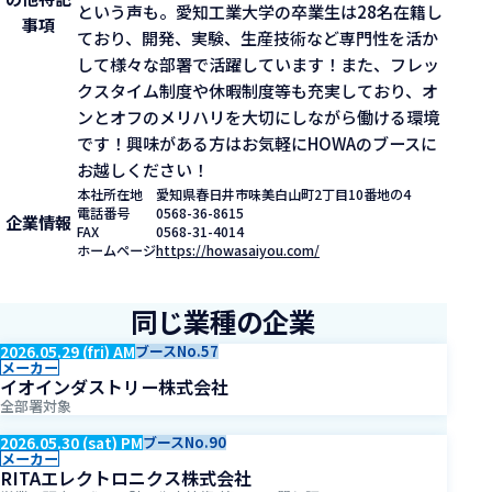
という声も。愛知工業大学の卒業生は28名在籍し
事項
ており、開発、実験、生産技術など専門性を活か
して様々な部署で活躍しています！また、フレッ
クスタイム制度や休暇制度等も充実しており、オ
ンとオフのメリハリを大切にしながら働ける環境
です！興味がある方はお気軽にHOWAのブースに
お越しください！
本社所在地
愛知県春日井市味美白山町2丁目10番地の4
電話番号
0568-36-8615
企業情報
FAX
0568-31-4014
ホームページ
https://howasaiyou.com/
同じ業種の企業
2026.05.29 (fri) AM
ブースNo.57
メーカー
イオインダストリー株式会社
全部署対象
2026.05.30 (sat) PM
ブースNo.90
メーカー
RITAエレクトロニクス株式会社