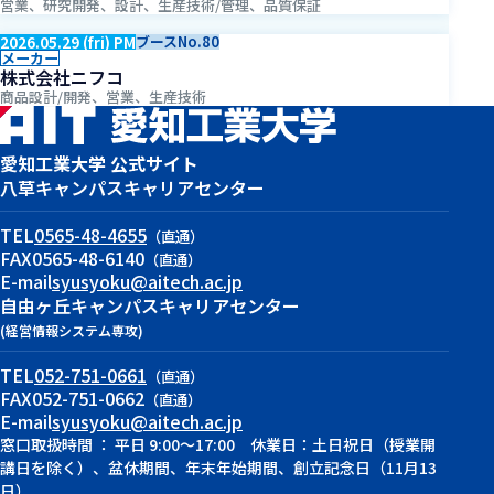
営業、研究開発、設計、生産技術/管理、品質保証
2026.05.29 (fri) PM
ブースNo.80
メーカー
株式会社ニフコ
商品設計/開発、営業、生産技術
愛知工業大学 公式サイト
八草キャンパス
キャリアセンター
TEL
0565-48-4655
（直通）
FAX
0565-48-6140
（直通）
E-mail
syusyoku@aitech.ac.jp
自由ヶ丘キャンパス
キャリアセンター
(経営情報システム専攻)
TEL
052-751-0661
（直通）
FAX
052-751-0662
（直通）
E-mail
syusyoku@aitech.ac.jp
窓口取扱時間 ： 平日 9:00～17:00 休業日：土日祝日（授業開
講日を除く）、盆休期間、年末年始期間、創立記念日（11月13
日）