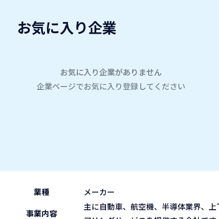
お気に入り企業
愛名会企業研究会
A
company
学内企業研究会2026
参加企業
お気に入り企業がありません
企業ページでお気に入り登録してください
ホーム
株式会社マクシスエンジニアリング
株式会社マクシスエンジニ
2026.05.31
午後の部 13:30~15:45
ブース No.82
(sun)
業種
メーカー
主に自動車、航空機、半導体業界、上
事業内容