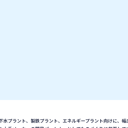
お気に入り企業
IT業種・企業研究フェア
出展企業の方へ
お知らせ
アリング
下水プラント、製鉄プラント、エネルギープラント向けに、幅