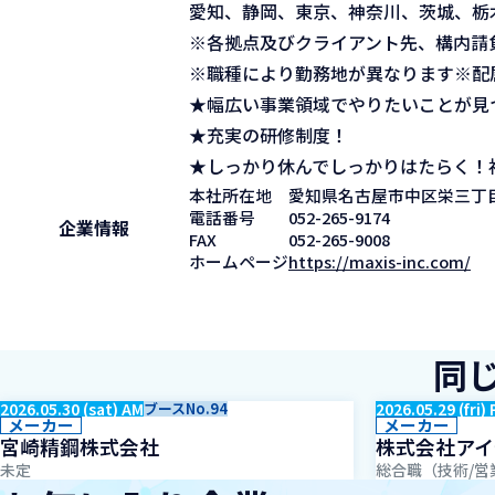
愛知、静岡、東京、神奈川、茨城、栃
※各拠点及びクライアント先、構内請
※職種により勤務地が異なります※配
★幅広い事業領域でやりたいことが見
★充実の研修制度！
★しっかり休んでしっかりはたらく！
本社所在地
愛知県名古屋市中区栄三丁目
電話番号
052-265-9174
企業情報
FAX
052-265-9008
ホームページ
https://maxis-inc.com/
同
2026.05.30 (sat) AM
ブースNo.94
2026.05.29 (fri)
メーカー
メーカー
宮崎精鋼株式会社
株式会社アイ
未定
総合職（技術/営