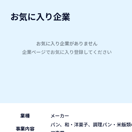
お気に入り企業
愛名会企業研究会
A
company
学内企業研究会2026
参加企業
お気に入り企業がありません
企業ページでお気に入り登録してください
ホーム
山崎製パン株式会社
山崎製パン株式会社
2026.05.31
午後の部 13:30~15:45
ブース No.89
(sun)
業種
メーカー
パン、和・洋菓子、調理パン・米飯類
事業内容