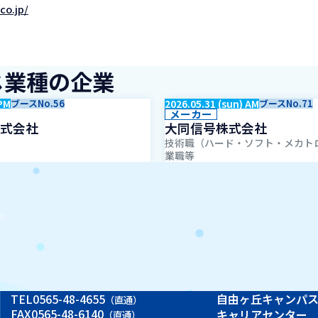
co.jp/
じ業種の企業
 PM
ブースNo.56
2026.05.31 (sun) AM
ブースNo.71
メーカー
式会社
大同信号株式会社
技術職（ハード・ソフト・メカト
業職等
TEL
0565-48-4655
自由ヶ丘キャンパ
（直通）
FAX
0565-48-6140
キャリアセンター
（直通）