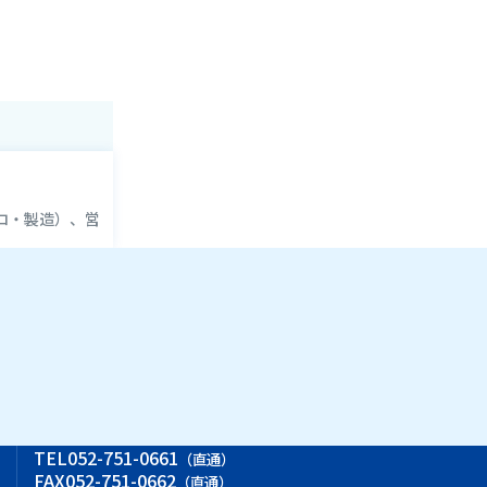
ロ・製造）、営
ス
TEL
052-751-0661
（直通）
FAX
052-751-0662
（直通）