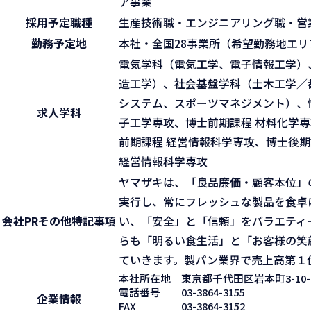
ア事業
採用予定職種
生産技術職・エンジニアリング職・営
勤務予定地
本社・全国28事業所（希望勤務地エ
電気学科（電気工学、電子情報工学）
造工学）、社会基盤学科（土木工学／
システム、スポーツマネジメント）、
求人学科
子工学専攻、博士前期課程 材料化学専
前期課程 経営情報科学専攻、博士後期
経営情報科学専攻
ヤマザキは、「良品廉価・顧客本位」
実行し、常にフレッシュな製品を食卓
会社PR
その他特記事項
い、「安全」と「信頼」をバラエティ
らも「明るい食生活」と「お客様の笑
ていきます。製パン業界で売上高第１
本社所在地
東京都千代田区岩本町3-10-
電話番号
03-3864-3155
企業情報
FAX
03-3864-3152