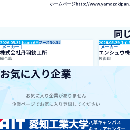
ホームページ
http://www.yamazakipan.
同
2026.05.31 (sun) AM
ブースNo.83
2026.05.29 (fri)
メーカー
メーカー
株式会社丹羽鉄工所
エンシュウ株
総合職
技術職
お気に入り企業
お気に入り企業がありません
企業ページでお気に入り登録してください
八草キャンパス
キャリアセンター