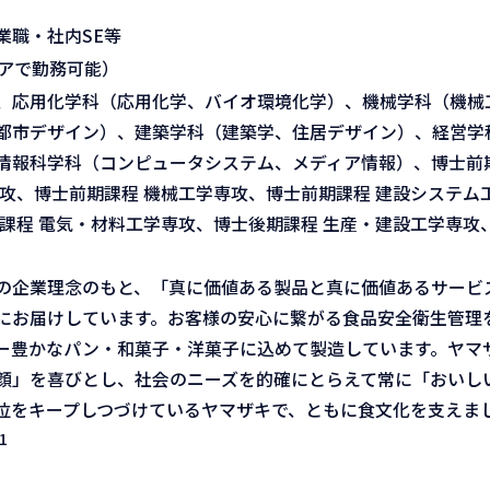
業職・社内SE等
リアで勤務可能）
、応用化学科（応用化学、バイオ環境化学）、機械学科（機械
都市デザイン）、建築学科（建築学、住居デザイン）、経営学
情報科学科（コンピュータシステム、メディア情報）、博士前期
攻、博士前期課程 機械工学専攻、博士前期課程 建設システム
課程 電気・材料工学専攻、博士後期課程 生産・建設工学専攻
の企業理念のもと、「真に価値ある製品と真に価値あるサービ
にお届けしています。お客様の安心に繋がる食品安全衛生管理
ー豊かなパン・和菓子・洋菓子に込めて製造しています。ヤマ
顔」を喜びとし、社会のニーズを的確にとらえて常に「おいし
位をキープしつづけているヤマザキで、ともに食文化を支えま
1