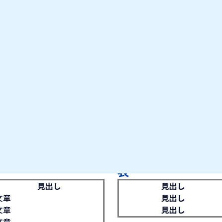
お気に入り企業
IT業種・企業研究フェア
出展企業の方へ
お知らせ
表
見出し
見出し
文章
見出し
文章
見出し
文章