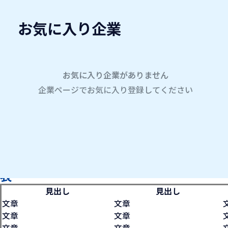
お気に入り企業
愛名会企業研究会
A
custom table
学内企業研究会2026
表
お気に入り企業がありません
企業ページでお気に入り登録してください
ホーム
WAE
表
表
見出し
見出し
文章
文章
文章
文章
文章
文章