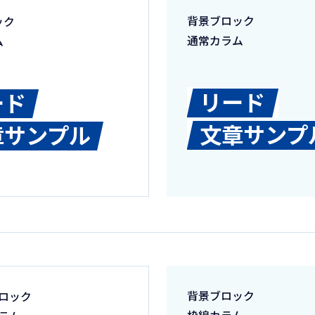
背景ブロック
ック
通常カラム
ム
リード
ード
文章サンプ
章サンプル
背景ブロック
ロック