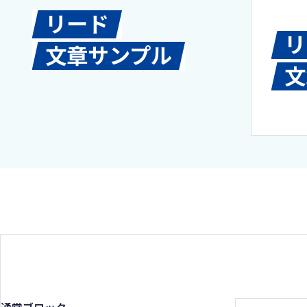
リード
リ
文章サンプル
文