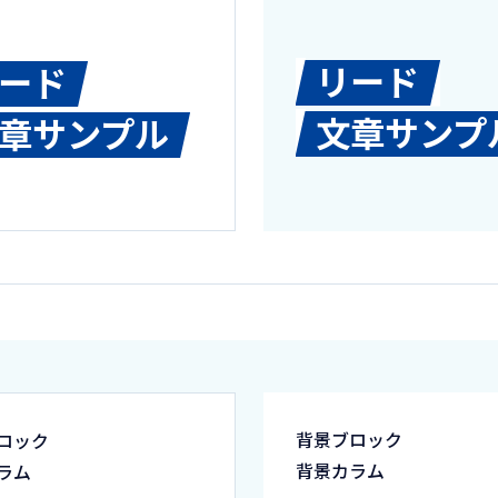
リード
ード
文章サンプ
章サンプル
背景ブロック
ロック
背景カラム
ラム