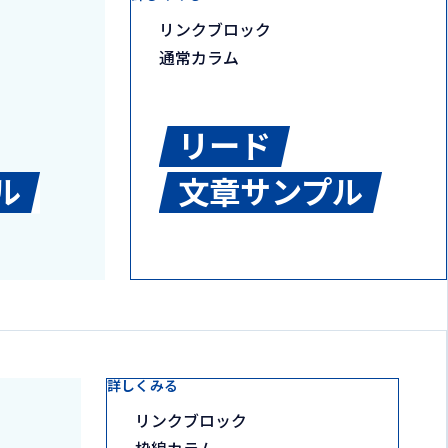
リンクブロック
通常カラム
リード
ル
文章サンプル
リンクブロック