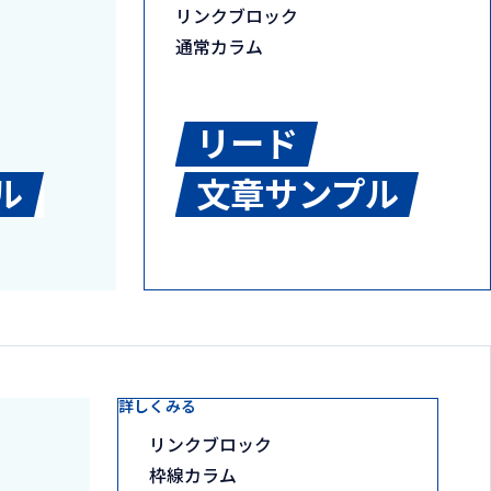
リンクブロック
通常カラム
リード
ル
文章サンプル
リンクブロック
枠線カラム