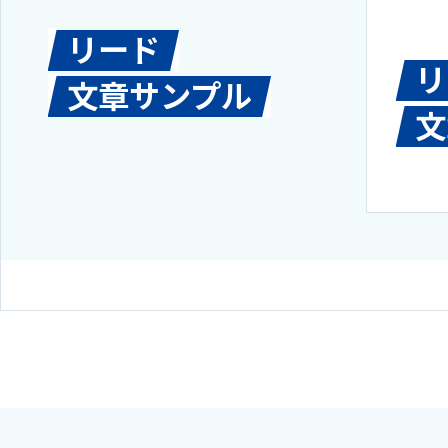
リード
リ
文章サンプル
文