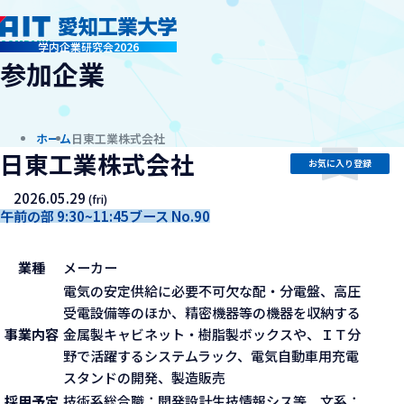
company
学内企業研究会2026
参加企業
ホーム
日東工業株式会社
日東工業株式会社
お気に入り登録
2026.05.29
(fri)
午前の部 9:30~11:45
ブース No.90
業種
メーカー
電気の安定供給に必要不可欠な配・分電盤、高圧
受電設備等のほか、精密機器等の機器を収納する
事業内容
金属製キャビネット・樹脂製ボックスや、ＩＴ分
野で活躍するシステムラック、電気自動車用充電
スタンドの開発、製造販売
採用予定
技術系総合職：開発設計生技情報シス等 文系：