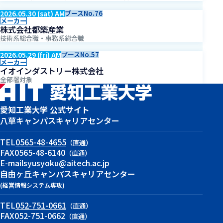
2026.05.30 (sat) AM
ブースNo.76
メーカー
株式会社都築産業
技術系総合職・事務系総合職
2026.05.29 (fri) AM
ブースNo.57
メーカー
イオインダストリー株式会社
全部署対象
愛知工業大学 公式サイト
八草キャンパス
キャリアセンター
TEL
0565-48-4655
（直通）
FAX
0565-48-6140
（直通）
E-mail
syusyoku@aitech.ac.jp
自由ヶ丘キャンパス
キャリアセンター
(経営情報システム専攻)
TEL
052-751-0661
（直通）
FAX
052-751-0662
（直通）