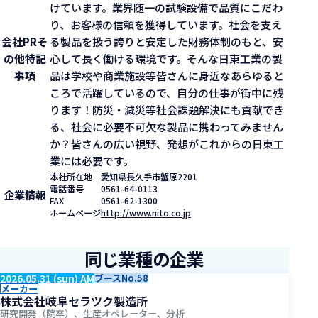
けています。業界随一の試験設備で品質にこだわ
り、お客様の信頼を獲得しています。社会を支え
会社PR
そ
る製品を扱う誇りと安定した財務体制のもと、安
の他特記
心して長く働ける環境です。そんな日東工業の製
事項
品は学校や商業施設等皆さんに身近なあらゆると
ころで活躍しているので、自分の仕事が街中に残
ります！防災・減災等社会課題解決にも貢献でき
る、社会に必要不可欠な製品に携わってみません
か？皆さんの広い視野、発想がこれからの日東工
業には必要です。
本社所在地
愛知県長久手市蟹原2201
電話番号
0561-64-0113
企業情報
FAX
0561-62-1300
ホームページ
http://www.nito.co.jp
同じ業種の企業
2026.05.31 (sun) AM
ブースNo.58
メーカー
株式会社岐阜セラツク製造所
研究開発（院卒）、生産オペレーター、分析