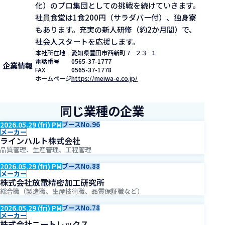
化）のプロ集団としての挑戦を続けていきます。
社員食堂は1食200円（サラダバー付）、独身寮
もあります。充実の新人研修（約2か月間）で、
社会人スタートを応援します。
本社所在地
愛知県豊田市西新町７−２３−１
電話番号
0565-37-1777
企業情報
FAX
0565-37-1778
ホームページ
https://meiwa-e.co.jp/
同じ業種の企業
2026.05.29 (fri) PM
ブースNo.96
メーカー
ラインハルト株式会社
品質管理、生産管理、工程管理
2026.05.29 (fri) PM
ブースNo.88
メーカー
株式会社放電精密加工研究所
総合職（製造職、生産技術職、品質保証職など）
2026.05.29 (fri) PM
ブースNo.78
メーカー
株式会社ニートレックス