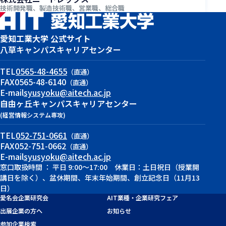
技術開発職、製造技術職、営業職、総合職
愛知工業大学 公式サイト
八草キャンパス
キャリアセンター
TEL
0565-48-4655
（直通）
FAX
0565-48-6140
（直通）
E-mail
syusyoku@aitech.ac.jp
自由ヶ丘キャンパス
キャリアセンター
(経営情報システム専攻)
TEL
052-751-0661
（直通）
FAX
052-751-0662
（直通）
E-mail
syusyoku@aitech.ac.jp
窓口取扱時間 ： 平日 9:00～17:00 休業日：土日祝日（授業開
講日を除く）、盆休期間、年末年始期間、創立記念日（11月13
日）
愛名会企業研究会
AIT業種・企業研究フェア
出展企業の方へ
お知らせ
参加企業検索