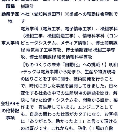
職種
械設計
勤務予定
本社（愛知県豊田市）※拠点への転勤は希望制で
地
す
電気学科（電気工学、電子情報工学）、機械学科
（機械工学、機械創造工学）、情報科学科（コン
求人学科
ピュータシステム、メディア情報）、博士前期課
程 電気電子工学専攻、博士前期課程 機械工学専
攻、博士前期課程 経営情報科学専攻
【ものづくりの未来『自動化』への挑戦！】明和
eテックは電気事業から始まり、生産や物流現場
の困りごとを丁寧に聞き、技術開発を行うこと
で、時代に即した事業を展開してきました。日々
変化する社会の中での生産現場の課題を聞き、解
決に向けた設備・システムを、開発から設計、製
会社PR
そ
作まで一貫生産しています。エンジニアとして
の他特記
も、自身の関わった仕事がカタチになり、お客様
事項
に「ありがとう。助かったよ！」と言って頂ける
のは喜びです。これからも、FA化（工場の自働