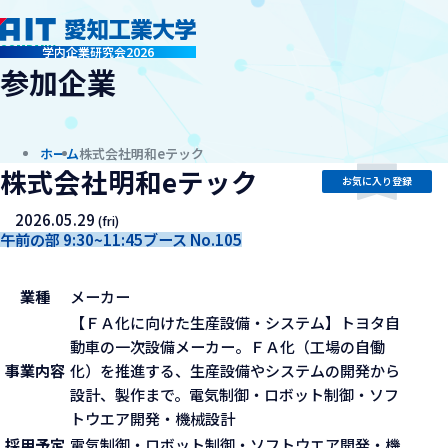
company
学内企業研究会2026
参加企業
ホーム
株式会社明和eテック
株式会社明和eテック
お気に入り登録
2026.05.29
(fri)
午前の部 9:30~11:45
ブース No.105
業種
メーカー
【ＦＡ化に向けた生産設備・システム】トヨタ自
動車の一次設備メーカー。ＦＡ化（工場の自働
事業内容
化）を推進する、生産設備やシステムの開発から
設計、製作まで。電気制御・ロボット制御・ソフ
トウエア開発・機械設計
採用予定
電気制御・ロボット制御・ソフトウエア開発・機