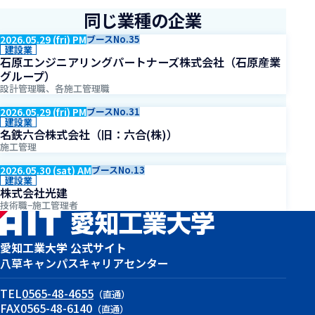
同じ業種の企業
2026.05.29 (fri) PM
ブースNo.35
建設業
石原エンジニアリングパートナーズ株式会社（石原産業
グループ）
設計管理職、各施工管理職
2026.05.29 (fri) PM
ブースNo.31
建設業
名鉄六合株式会社（旧：六合(株)）
施工管理
2026.05.30 (sat) AM
ブースNo.13
建設業
株式会社光建
技術職−施工管理者
愛知工業大学 公式サイト
八草キャンパス
キャリアセンター
TEL
0565-48-4655
（直通）
FAX
0565-48-6140
（直通）