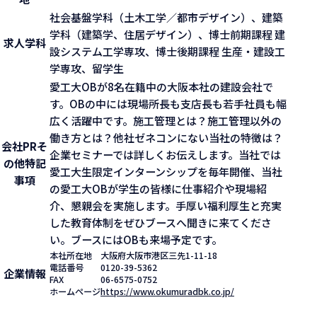
社会基盤学科（土木工学／都市デザイン）、建築
学科（建築学、住居デザイン）、博士前期課程 建
求人学科
設システム工学専攻、博士後期課程 生産・建設工
学専攻、留学生
愛工大OBが8名在籍中の大阪本社の建設会社で
す。OBの中には現場所長も支店長も若手社員も幅
広く活躍中です。施工管理とは？施工管理以外の
働き方とは？他社ゼネコンにない当社の特徴は？
会社PR
そ
企業セミナーでは詳しくお伝えします。当社では
の他特記
愛工大生限定インターンシップを毎年開催、当社
事項
の愛工大OBが学生の皆様に仕事紹介や現場紹
介、懇親会を実施します。手厚い福利厚生と充実
した教育体制をぜひブースへ聞きに来てくださ
い。ブースにはOBも来場予定です。
本社所在地
大阪府大阪市港区三先1-11-18
電話番号
0120-39-5362
企業情報
FAX
06-6575-0752
ホームページ
https://www.okumuradbk.co.jp/