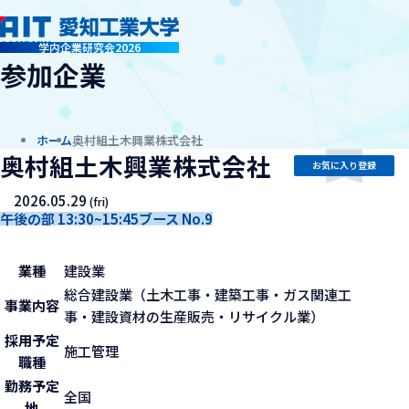
company
学内企業研究会2026
参加企業
ホーム
奥村組土木興業株式会社
奥村組土木興業株式会社
お気に入り登録
2026.05.29
(fri)
午後の部 13:30~15:45
ブース No.9
業種
建設業
総合建設業（土木工事・建築工事・ガス関連工
事業内容
事・建設資材の生産販売・リサイクル業）
採用予定
施工管理
職種
勤務予定
全国
地