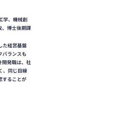
工学、機械創
攻、博士後期課
した経営基盤
フバランスも
計開発職は、社
く、同じ目線
認することが