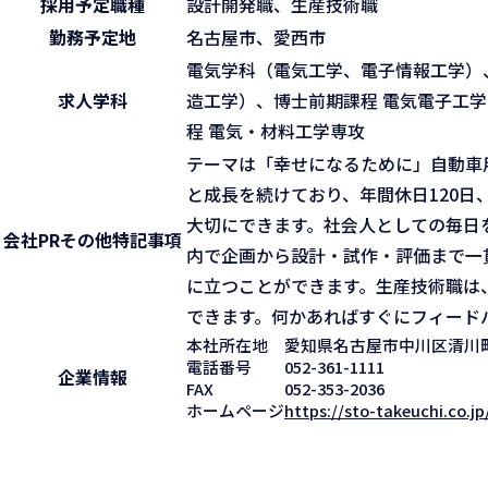
採用予定職種
設計開発職、生産技術職
勤務予定地
名古屋市、愛西市
電気学科（電気工学、電子情報工学）
求人学科
造工学）、博士前期課程 電気電子工学
程 電気・材料工学専攻
テーマは「幸せになるために」自動車
と成長を続けており、年間休日120日
大切にできます。社会人としての毎日
会社PR
その他特記事項
内で企画から設計・試作・評価まで一
に立つことができます。生産技術職は
できます。何かあればすぐにフィード
本社所在地
愛知県名古屋市中川区清川
電話番号
052-361-1111
企業情報
FAX
052-353-2036
ホームページ
https://sto-takeuchi.co.jp