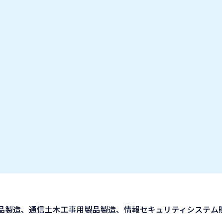
お気に入り企業
IT業種・企業研究フェア
出展企業の方へ
お知らせ
品製造、通信土木工事用製品製造、情報セキュリティシステム