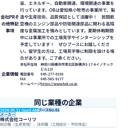
宙、エネルギー、自動車関連、環境関連の事業を
行っています。OBは愛知県小牧市の事業所で、製
会社PR
そ
造や生産技術、品質保証として活躍中！ 民間航
の他特記
空機のエンジン部品や防衛関連部品に関わる高精
事項
度な金属加工を強みとしています。夏期休暇期間
中には事業所での工場見学やインターンシップを
予定しています！ ぜひブースにお越しくださ
い。留学生の方は、工場見学等に制限を設ける場
合があります。ご了承ください。
本社所在地
神奈川県横浜市港北区新横浜3-17-6イノテック
ビル11F
企業情報
電話番号
045-277-0330
FAX
045-565-9177
ホームページ
https://www.hsk.co.jp
同じ業種の企業
2026.05.31 (sun) AM
ブースNo.61
メーカー
株式会社コーリツ
総合職（生産管理）、技術職（工程設計・予防保全）