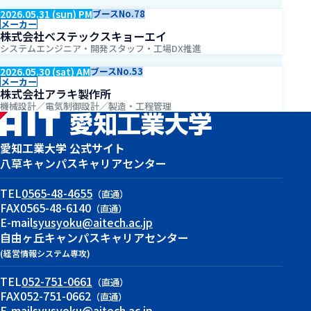
2026.05.31 (sun) PM
ブースNo.78
メーカー
株式会社ベステックスキョーエイ
システムエンジニア・開発スタッフ・工場DX推進
2026.05.30 (sat) AM
ブースNo.53
メーカー
株式会社アラキ製作所
機械設計／電気制御設計／製造・工程管理
愛知工業大学 公式サイト
八草キャンパス
キャリアセンター
TEL
0565-48-4655
（直通）
FAX
0565-48-6140
（直通）
E-mail
syusyoku@aitech.ac.jp
自由ヶ丘キャンパス
キャリアセンター
(経営情報システム専攻)
TEL
052-751-0661
（直通）
FAX
052-751-0662
（直通）
E-mail
syusyoku@aitech.ac.jp