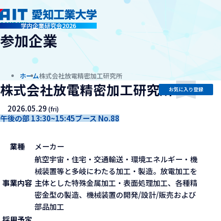
company
学内企業研究会2026
参加企業
ホーム
株式会社放電精密加工研究所
株式会社放電精密加工研究所
お気に入り登録
2026.05.29
(fri)
午後の部 13:30~15:45
ブース No.88
業種
メーカー
航空宇宙・住宅・交通輸送・環境エネルギー・機
械装置等と多岐にわたる加工・製造。放電加工を
事業内容
主体とした特殊金属加工・表面処理加工、各種精
密金型の製造、機械装置の開発/設計/販売および
部品加工
採用予定