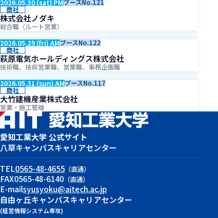
2026.05.30 (sat) PM
ブースNo.121
商社
株式会社ノダキ
総合職（ルート営業）
2026.05.29 (fri) AM
ブースNo.122
商社
萩原電気ホールディングス株式会社
技術職、技術営業職、営業職、事務企画職
2026.05.31 (sun) AM
ブースNo.117
商社
大竹建機産業株式会社
営業・施工管理
愛知工業大学 公式サイト
八草キャンパス
キャリアセンター
TEL
0565-48-4655
（直通）
FAX
0565-48-6140
（直通）
E-mail
syusyoku@aitech.ac.jp
自由ヶ丘キャンパス
キャリアセンター
(経営情報システム専攻)