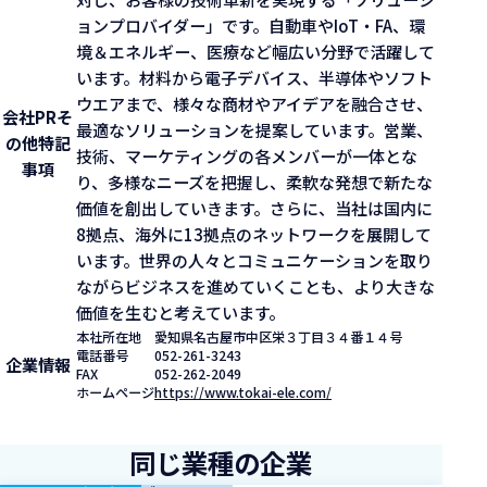
ョンプロバイダー」です。自動車やIoT・FA、環
境＆エネルギー、医療など幅広い分野で活躍して
います。材料から電子デバイス、半導体やソフト
ウエアまで、様々な商材やアイデアを融合させ、
会社PR
そ
最適なソリューションを提案しています。営業、
の他特記
技術、マーケティングの各メンバーが一体とな
事項
り、多様なニーズを把握し、柔軟な発想で新たな
価値を創出していきます。さらに、当社は国内に
8拠点、海外に13拠点のネットワークを展開して
います。世界の人々とコミュニケーションを取り
ながらビジネスを進めていくことも、より大きな
価値を生むと考えています。
本社所在地
愛知県名古屋市中区栄３丁目３４番１４号
電話番号
052-261-3243
企業情報
FAX
052-262-2049
ホームページ
https://www.tokai-ele.com/
同じ業種の企業