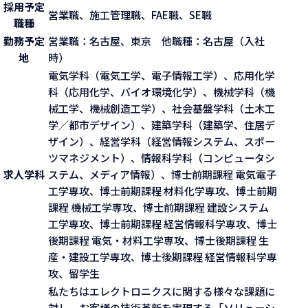
採用予定
営業職、施工管理職、FAE職、SE職
職種
勤務予定
営業職：名古屋、東京 他職種：名古屋（入社
地
時）
電気学科（電気工学、電子情報工学）、応用化学
科（応用化学、バイオ環境化学）、機械学科（機
械工学、機械創造工学）、社会基盤学科（土木工
学／都市デザイン）、建築学科（建築学、住居デ
ザイン）、経営学科（経営情報システム、スポー
ツマネジメント）、情報科学科（コンピュータシ
求人学科
ステム、メディア情報）、博士前期課程 電気電子
工学専攻、博士前期課程 材料化学専攻、博士前期
課程 機械工学専攻、博士前期課程 建設システム
工学専攻、博士前期課程 経営情報科学専攻、博士
後期課程 電気・材料工学専攻、博士後期課程 生
産・建設工学専攻、博士後期課程 経営情報科学専
攻、留学生
私たちはエレクトロニクスに関する様々な課題に
対し、お客様の技術革新を実現する「ソリューシ