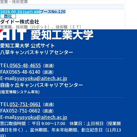
営業・技術営業
2026.05.30 (sat) AM
ブースNo.120
商社
ダイドー株式会社
営業職、技術職（ロボット）、技術職（ＩＴ）
愛知工業大学 公式サイト
八草キャンパス
キャリアセンター
TEL
0565-48-4655
（直通）
FAX
0565-48-6140
（直通）
E-mail
syusyoku@aitech.ac.jp
自由ヶ丘キャンパス
キャリアセンター
(経営情報システム専攻)
TEL
052-751-0661
（直通）
FAX
052-751-0662
（直通）
E-mail
syusyoku@aitech.ac.jp
窓口取扱時間 ： 平日 9:00～17:00 休業日：土日祝日（授業開
講日を除く）、盆休期間、年末年始期間、創立記念日（11月13
日）