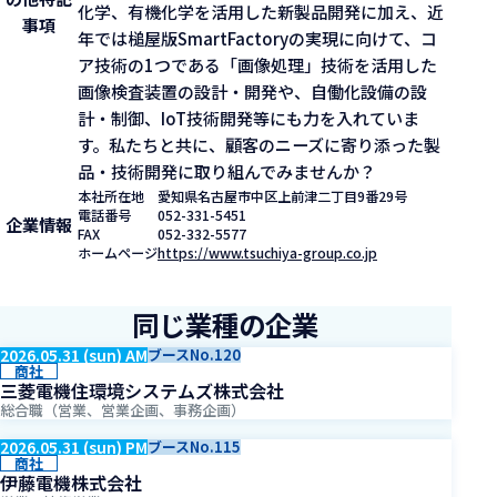
化学、有機化学を活用した新製品開発に加え、近
事項
年では槌屋版SmartFactoryの実現に向けて、コ
ア技術の1つである「画像処理」技術を活用した
画像検査装置の設計・開発や、自働化設備の設
計・制御、IoT技術開発等にも力を入れていま
す。私たちと共に、顧客のニーズに寄り添った製
品・技術開発に取り組んでみませんか？
本社所在地
愛知県名古屋市中区上前津二丁目9番29号
電話番号
052-331-5451
企業情報
FAX
052-332-5577
ホームページ
https://www.tsuchiya-group.co.jp
同じ業種の企業
2026.05.31 (sun) AM
ブースNo.120
商社
三菱電機住環境システムズ株式会社
総合職（営業、営業企画、事務企画）
2026.05.31 (sun) PM
ブースNo.115
商社
伊藤電機株式会社