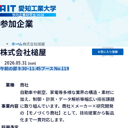
company
学内企業研究会2026
参加企業
ホーム
株式会社槌屋
株式会社槌屋
お気に入り登録
2026.05.31
(sun)
午前の部 9:30~11:45
ブース No.119
業種
商社
自動車や航空、家電等多様な業界の構造・素材に
加え、制御・計測・データ解析等幅広い技術課題
事業内容
に取り組んでいます。商社×メーカー×研究開発
の【モノづくり商社】として、技術提案から製品
化まで一貫対応します。
採用予定