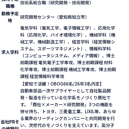
技術系総合職（研究開発・技術開発）
職種
勤務予定
研究開発センター（愛知県知立市）
地
電気学科（電気工学、電子情報工学）、応用化学
科（応用化学、バイオ環境化学）、機械学科（機
械工学、機械創造工学）、経営学科（経営情報シ
ステム、スポーツマネジメント）、情報科学科
求人学科
（コンピュータシステム、メディア情報）、博士
前期課程 電気電子工学専攻、博士前期課程 材料
化学専攻、博士前期課程 機械工学専攻、博士前期
課程 経営情報科学専攻
【愛知で活躍！OBOG66名/26卒3名内定】
自動車部品一次サプライヤーとして自社製品開
発・製造を行っている化学系モノづくり商社で
す。「商社×メーカー×研究開発」3つの機能を
併せ持ち、トヨタ、三菱重工業、LIXIL等、あらゆ
る業界のリーディングカンパニーと共同開発を行
会社PR
そ
い、次世代のモノづくりを支えています。高分子
の他特記