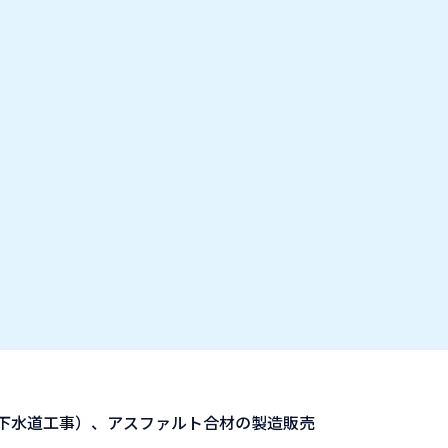
お気に入り企業
IT業種・企業研究フェア
出展企業の方へ
お知らせ
下水道工事）、アスファルト合材の製造販売