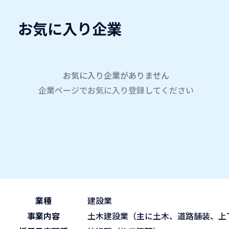
お気に入り企業
愛名会企業研究会
A
company
学内企業研究会2026
参加企業
お気に入り企業がありません
企業ページでお気に入り登録してください
ホーム
昭和土木株式会社
昭和土木株式会社
2026.05.30
午後の部 13:30~15:45
ブース No.18
(sat)
業種
建設業
事業内容
土木建設業（主に土木、道路舗装、上