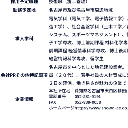
採用予定職種
技術職（施工管理）
勤務予定地
名古屋市及び名古屋市周辺地域
電気学科（電気工学、電子情報工学）
造工学）、社会基盤学科（土木工学／
システム、スポーツマネジメント）、
求人学科
子工学専攻、博士前期課程 材料化学専
前期課程 経営情報科学専攻、博士後期
経営情報科学専攻、留学生
名古屋市を中心とした地元建設業者。
会社PR
その他特記事項
員（２０代）。若手社員の人材育成に
２日を確保。働き易さが魅力の企業で
本社所在地
愛知県名古屋市天白区植田
電話番号
052-831-5191
企業情報
FAX
052-839-0058
ホームページ
https://www.showa-ce.co.