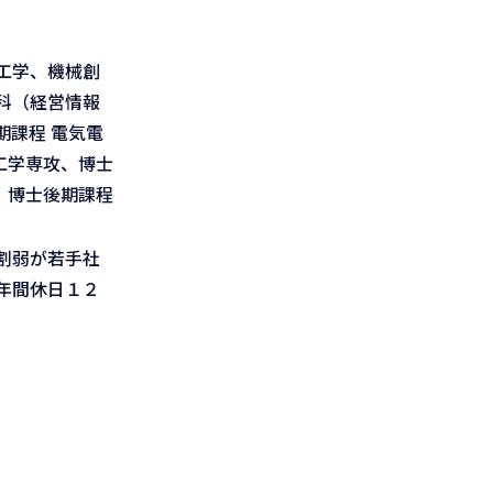
工学、機械創
科（経営情報
課程 電気電
工学専攻、博士
、博士後期課程
割弱が若手社
年間休日１２