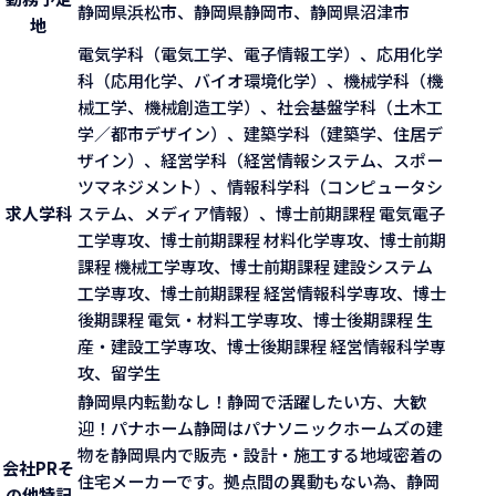
静岡県浜松市、静岡県静岡市、静岡県沼津市
地
電気学科（電気工学、電子情報工学）、応用化学
科（応用化学、バイオ環境化学）、機械学科（機
械工学、機械創造工学）、社会基盤学科（土木工
学／都市デザイン）、建築学科（建築学、住居デ
ザイン）、経営学科（経営情報システム、スポー
ツマネジメント）、情報科学科（コンピュータシ
求人学科
ステム、メディア情報）、博士前期課程 電気電子
工学専攻、博士前期課程 材料化学専攻、博士前期
課程 機械工学専攻、博士前期課程 建設システム
工学専攻、博士前期課程 経営情報科学専攻、博士
後期課程 電気・材料工学専攻、博士後期課程 生
産・建設工学専攻、博士後期課程 経営情報科学専
攻、留学生
静岡県内転勤なし！静岡で活躍したい方、大歓
迎！パナホーム静岡はパナソニックホームズの建
物を静岡県内で販売・設計・施工する地域密着の
会社PR
そ
住宅メーカーです。拠点間の異動もない為、静岡
の他特記