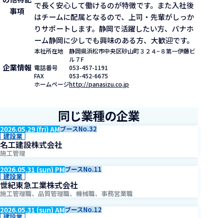
で長く安心して働けるのが特徴です。また入社後
事項
はチームに配属となるので、上司・先輩がしっか
りサポートします。静岡で活躍したい方、パナホ
ーム静岡に少しでも興味のある方、大歓迎です。
本社所在地
静岡県浜松市中央区砂山町３２４−８第一伊藤ビ
ル７F
企業情報
電話番号
053-457-1191
FAX
053-452-6675
ホームページ
http://panasizu.co.jp
同じ業種の企業
2026.05.29 (fri) AM
ブースNo.32
建設業
名工建設株式会社
施工管理
2026.05.31 (sun) PM
ブースNo.11
建設業
世紀東急工業株式会社
施工管理職、品質管理職、機械職、事務営業職
2026.05.31 (sun) AM
ブースNo.12
建設業