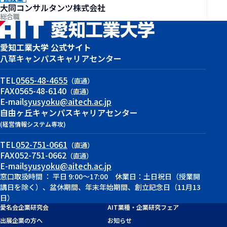
大同コンサルタンツ株式会社
総合職
愛知工業大学 公式サイト
八草キャンパス
キャリアセンター
TEL
0565-48-4655
（直通）
FAX
0565-48-6140
（直通）
E-mail
syusyoku@aitech.ac.jp
自由ヶ丘キャンパス
キャリアセンター
(経営情報システム専攻)
TEL
052-751-0661
（直通）
FAX
052-751-0662
（直通）
E-mail
syusyoku@aitech.ac.jp
窓口取扱時間 ： 平日 9:00～17:00 休業日：土日祝日（授業開
講日を除く）、盆休期間、年末年始期間、創立記念日（11月13
日）
愛名会企業研究会
AIT業種・企業研究フェア
出展企業の方へ
お知らせ