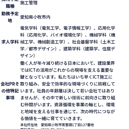
施工管理
職種
勤務予定
愛知県小牧市内
地
電気学科（電気工学、電子情報工学）、応用化学
科（応用化学、バイオ環境化学）、機械学科（機
求人学科
械工学、機械創造工学）、社会基盤学科（土木工
学／都市デザイン）、建築学科（建築学、住居デ
ザイン）
働く人が年々減り続ける日本において、建設業界
ではICTの活用がこれからの現場を支える重要な
鍵となっています。私たちはいち早くICT施工に
会社PR
そ
取り組み、安全で効率的な現場づくりに挑戦して
の他特記
います。社員の年齢層は決して若い会社ではあり
事項
ませんが、その中で新しい技術に前向きに取り組
む仲間がいます。資源循環を事業の軸とし、環境
と地域を支える仕事を通じて、次の時代につなが
る価値を一緒に育てていきます。
本社所在地
愛知県小牧市常普請1丁目127番地