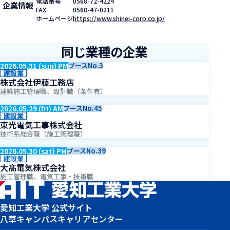
電話番号
0568-72-4224
企業情報
FAX
0568-47-0211
ホームページ
https://www.shinei-corp.co.jp/
同じ業種の企業
2026.05.31 (sun) PM
ブースNo.3
建設業
株式会社伊藤工務店
建築施工管理職、設計職（条件有）
2026.05.29 (fri) AM
ブースNo.45
建設業
東光電気工事株式会社
技術系総合職（施工管理職）
2026.05.30 (sat) PM
ブースNo.39
建設業
大髙電気株式会社
施工管理職、電気工事・技術職
愛知工業大学 公式サイト
八草キャンパス
キャリアセンター