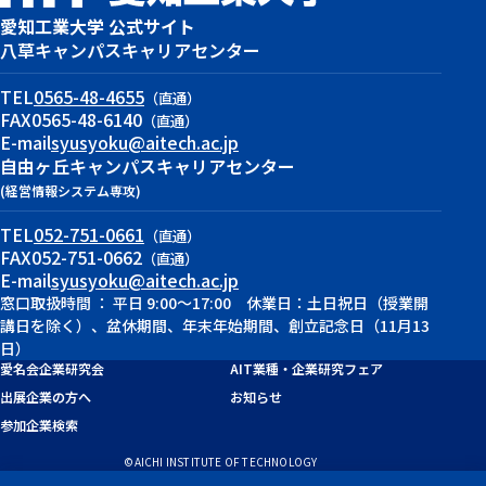
愛知工業大学 公式サイト
八草キャンパス
キャリアセンター
TEL
0565-48-4655
（直通）
FAX
0565-48-6140
（直通）
E-mail
syusyoku@aitech.ac.jp
自由ヶ丘キャンパス
キャリアセンター
(経営情報システム専攻)
TEL
052-751-0661
（直通）
FAX
052-751-0662
（直通）
E-mail
syusyoku@aitech.ac.jp
窓口取扱時間 ： 平日 9:00～17:00 休業日：土日祝日（授業開
講日を除く）、盆休期間、年末年始期間、創立記念日（11月13
日）
愛名会企業研究会
AIT業種・企業研究フェア
出展企業の方へ
お知らせ
参加企業検索
©AICHI INSTITUTE OF TECHNOLOGY