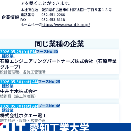
アを築くことができます。
本社所在地
愛知県名古屋市中村区太閤一丁目５番１３号
電話番号
052-451-2266
企業情報
FAX
052-453-8118
ホームページ
https://www.aiwa-d-k.co.jp/
同じ業種の企業
2026.05.29 (fri) PM
ブースNo.35
建設業
石原エンジニアリングパートナーズ株式会社（石原産業
グループ）
設計管理職、各施工管理職
2026.05.30 (sat) AM
ブースNo.29
建設業
中井土木株式会社
技術職（施工管理職）
2026.05.30 (sat) AM
ブースNo.46
建設業
株式会社ホクエー電工
施工監理・設計・営業企画