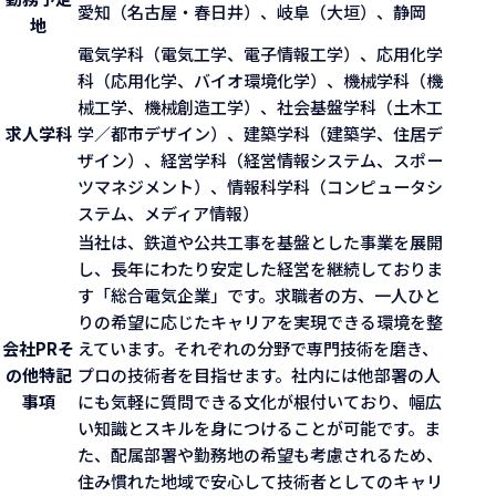
愛知（名古屋・春日井）、岐阜（大垣）、静岡
地
電気学科（電気工学、電子情報工学）、応用化学
科（応用化学、バイオ環境化学）、機械学科（機
械工学、機械創造工学）、社会基盤学科（土木工
求人学科
学／都市デザイン）、建築学科（建築学、住居デ
ザイン）、経営学科（経営情報システム、スポー
ツマネジメント）、情報科学科（コンピュータシ
ステム、メディア情報）
当社は、鉄道や公共工事を基盤とした事業を展開
し、長年にわたり安定した経営を継続しておりま
す「総合電気企業」です。求職者の方、一人ひと
りの希望に応じたキャリアを実現できる環境を整
会社PR
そ
えています。それぞれの分野で専門技術を磨き、
の他特記
プロの技術者を目指せます。社内には他部署の人
事項
にも気軽に質問できる文化が根付いており、幅広
い知識とスキルを身につけることが可能です。ま
た、配属部署や勤務地の希望も考慮されるため、
住み慣れた地域で安心して技術者としてのキャリ