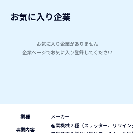
お気に入り企業
愛名会企業研究会
A
company
学内企業研究会2026
参加企業
お気に入り企業がありません
企業ページでお気に入り登録してください
ホーム
株式会社東伸
株式会社東伸
2026.05.31
午前の部 9:30~11:45
ブース No.78
(sun)
業種
メーカー
産業機械２種（スリッター、リワイン
事業内容