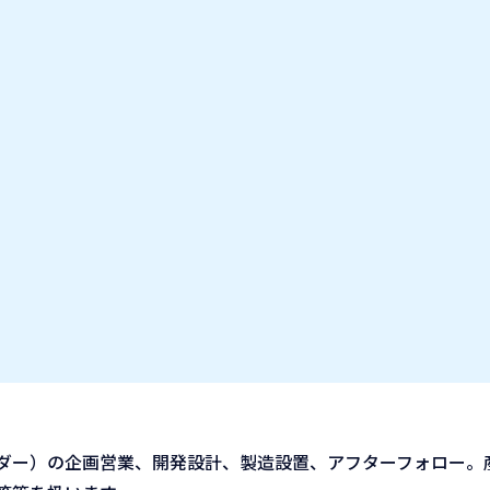
お気に入り企業
IT業種・企業研究フェア
出展企業の方へ
お知らせ
ダー）の企画営業、開発設計、製造設置、アフターフォロー。