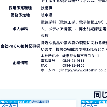
で生産する製品は紙やフィルム、金属
採用予定職種
技術職
勤務予定地
岐阜県
電気学科（電気工学、電子情報工学）
求人学科
ム、メディア情報）、博士前期課程 電
専攻
身近な食品や薬の袋の製造に関わる機
会社PR
その他特記事項
います。機械の完成まで携われるとこ
本社所在地
岐阜県大垣市野口３−１
電話番号
0584-91-9111
企業情報
FAX
0584-91-9106
ホームページ
http://www.cstoshin.co.jp
同
2026.05.30 (sat) AM
ブースNo.97
2026.05.29 (fri)
メーカー
メーカー