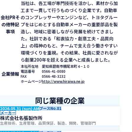
当社は、各工場が専門技術を活かし、素材から加
工まで一貫して行うものづくり企業です。自動車
会社PR
そ
のコンプレッサーやエンジンなど、トヨタグルー
の他特記
プをはじめとする自動車メーカーの重要部品を製
事項
造し、地域に密着しながら発展を続けてきまし
た。社訓である「和衷協力・創意工夫・品質向
上」の精神のもと、チームで支え合う働きやすい
環境づくりを重視。その結果、社員に愛されなが
ら創業200年を超える企業へと成長しました。
本社所在地
愛知県碧南市棚尾本町４−１０
電話番号
0566-41-0080
企業情報
FAX
0566-48-3232
ホームページ
http://www.hiraiwa.ne.jp
同じ業種の企業
2026.05.31 (sun) AM
ブースNo.81
メーカー
株式会社名張製作所
生産技術、生産管理、品質保証、製造、開発、管理部門