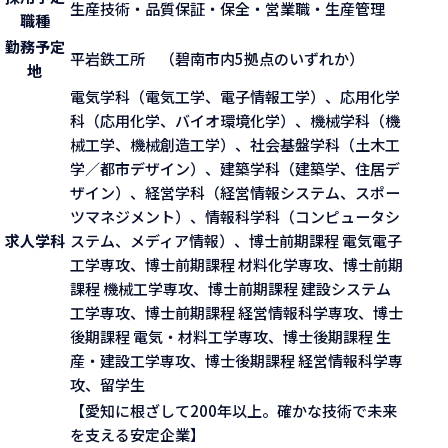
生産技術・品質保証・保全・営業職・生産管理
職種
勤務予定
平岩鉄工所 （碧南市内5拠点のいずれか）
地
電気学科（電気工学、電子情報工学）、応用化学
科（応用化学、バイオ環境化学）、機械学科（機
械工学、機械創造工学）、社会基盤学科（土木工
学／都市デザイン）、建築学科（建築学、住居デ
ザイン）、経営学科（経営情報システム、スポー
ツマネジメント）、情報科学科（コンピュータシ
求人学科
ステム、メディア情報）、博士前期課程 電気電子
工学専攻、博士前期課程 材料化学専攻、博士前期
課程 機械工学専攻、博士前期課程 建設システム
工学専攻、博士前期課程 経営情報科学専攻、博士
後期課程 電気・材料工学専攻、博士後期課程 生
産・建設工学専攻、博士後期課程 経営情報科学専
攻、留学生
【愛知に根ざして200年以上。確かな技術で未来
を支える安定企業】