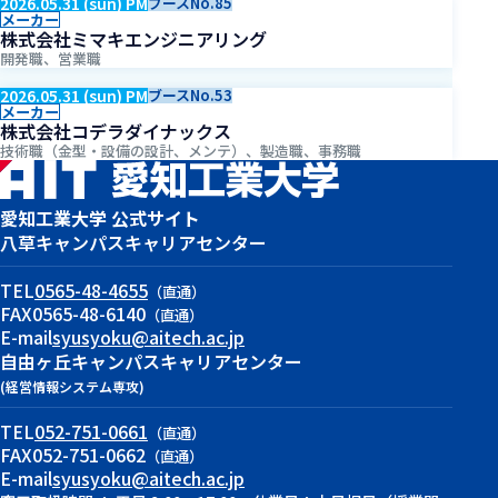
2026.05.31 (sun) PM
ブースNo.85
メーカー
株式会社ミマキエンジニアリング
開発職、営業職
2026.05.31 (sun) PM
ブースNo.53
メーカー
株式会社コデラダイナックス
技術職（金型・設備の設計、メンテ）、製造職、事務職
愛知工業大学 公式サイト
八草キャンパス
キャリアセンター
TEL
0565-48-4655
（直通）
FAX
0565-48-6140
（直通）
E-mail
syusyoku@aitech.ac.jp
自由ヶ丘キャンパス
キャリアセンター
(経営情報システム専攻)
TEL
052-751-0661
（直通）
FAX
052-751-0662
（直通）
E-mail
syusyoku@aitech.ac.jp