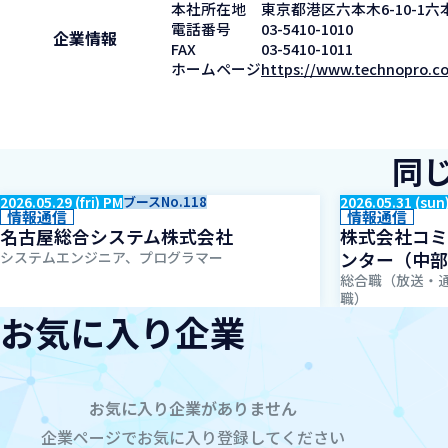
本社所在地
東京都港区六本木6-10-1六本木ﾋ
電話番号
03-5410-1010
企業情報
FAX
03-5410-1011
ホームページ
https://www.technopro.c
同
2026.05.29 (fri) PM
ブースNo.118
2026.05.31 (sun
情報通信
情報通信
名古屋総合システム株式会社
株式会社コミ
ンター（中部
システムエンジニア、プログラマー
総合職（放送・
職）
お気に入り企業
お気に入り企業がありません
企業ページでお気に入り登録してください