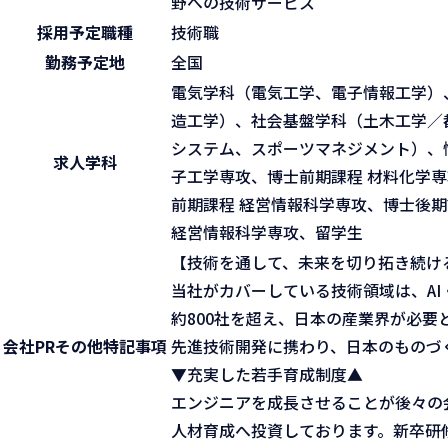
野への技術サービス
採用予定職種
技術職
勤務予定地
全国
電気学科（電気工学、電子情報工学）
造工学）、社会基盤学科（土木工学／
システム、スポーツマネジメント）、
求人学科
子工学専攻、博士前期課程 材料化学専
前期課程 経営情報科学専攻、博士後期
経営情報科学専攻、留学生
【技術を通して、未来を切り拓き続け
当社がカバーしている技術領域は、A
約800社を超え、日本の産業界が必
会社PR
その他特記事項
先進技術開発に携わり、日本のものづ
▼充実した若手育成制度▲
エンジニアを成長させることが後々の
人材育成へ投資しております。新卒研