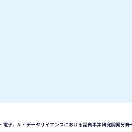
お気に入り企業
IT業種・企業研究フェア
出展企業の方へ
お知らせ
ノプロ・デザイン社
・電子、AI・データサイエンスにおける請負事業研究開発分野