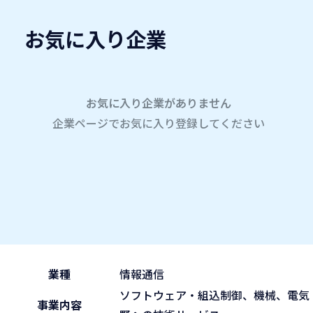
お気に入り企業
愛名会企業研究会
A
company
学内企業研究会2026
参加企業
お気に入り企業がありません
企業ページでお気に入り登録してください
ホーム
株式会社テクノプロ テクノプロ・デザイン社
株式会社テクノプロ テク
2026.05.31
午前の部 9:30~11:45
ブース No.113
(sun)
業種
情報通信
ソフトウェア・組込制御、機械、電気
事業内容