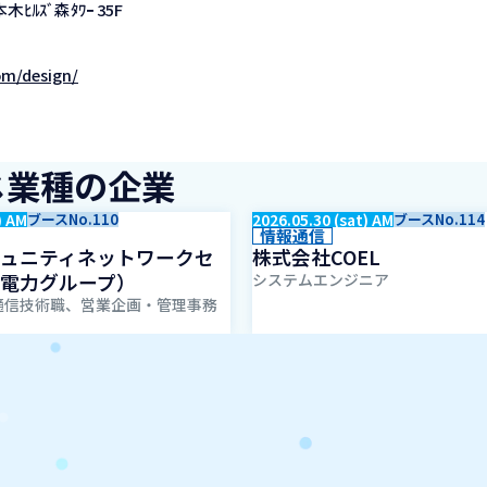
ﾙｽﾞ森ﾀﾜｰ 35F
om/design/
じ業種の企業
) AM
ブースNo.110
2026.05.30 (sat) AM
ブースNo.114
情報通信
ュニティネットワークセ
株式会社COEL
電力グループ）
システムエンジニア
通信技術職、営業企画・管理事務