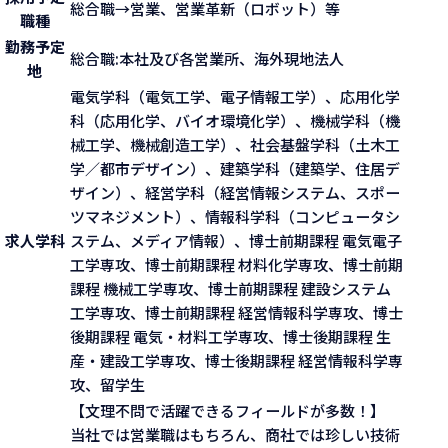
総合職→営業、営業革新（ロボット）等
職種
勤務予定
総合職:本社及び各営業所、海外現地法人
地
電気学科（電気工学、電子情報工学）、応用化学
科（応用化学、バイオ環境化学）、機械学科（機
械工学、機械創造工学）、社会基盤学科（土木工
学／都市デザイン）、建築学科（建築学、住居デ
ザイン）、経営学科（経営情報システム、スポー
ツマネジメント）、情報科学科（コンピュータシ
求人学科
ステム、メディア情報）、博士前期課程 電気電子
工学専攻、博士前期課程 材料化学専攻、博士前期
課程 機械工学専攻、博士前期課程 建設システム
工学専攻、博士前期課程 経営情報科学専攻、博士
後期課程 電気・材料工学専攻、博士後期課程 生
産・建設工学専攻、博士後期課程 経営情報科学専
攻、留学生
【文理不問で活躍できるフィールドが多数！】
当社では営業職はもちろん、商社では珍しい技術