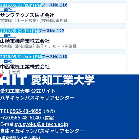
2026.05.31 (sun) PM
ブースNo.116
商社
サンワテクノス株式会社
営業職（ルート営業）/技術職/事務職
2026.05.29 (fri) PM
ブースNo.122
商社
山崎電機産業株式会社
技術職（制御盤設計製作）、ルート営業職
2026.05.31 (sun) PM
ブースNo.119
商社
中西電機工業株式会社
ルート営業
愛知工業大学 公式サイト
八草キャンパス
キャリアセンター
TEL
0565-48-4655
（直通）
FAX
0565-48-6140
（直通）
E-mail
syusyoku@aitech.ac.jp
自由ヶ丘キャンパス
キャリアセンター
(経営情報システム専攻)