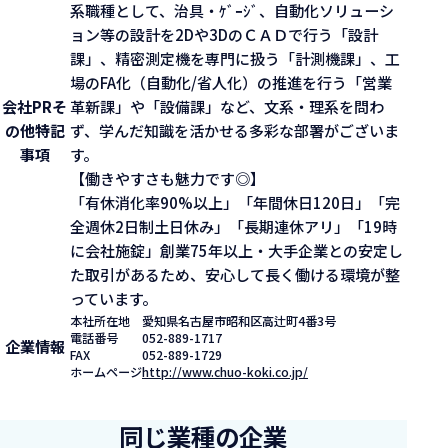
系職種として、治具・ｹﾞｰｼﾞ、自動化ソリューシ
ョン等の設計を2Dや3DのＣＡＤで行う「設計
課」、精密測定機を専門に扱う「計測機課」、工
場のFA化（自動化/省人化）の推進を行う「営業
会社PR
そ
革新課」や「設備課」など、文系・理系を問わ
の他特記
ず、学んだ知識を活かせる多彩な部署がございま
事項
す。
【働きやすさも魅力です◎】
「有休消化率90%以上」「年間休日120日」「完
全週休2日制土日休み」「長期連休アリ」「19時
に会社施錠」創業75年以上・大手企業との安定し
た取引があるため、安心して長く働ける環境が整
っています。
本社所在地
愛知県名古屋市昭和区高辻町4番3号
電話番号
052-889-1717
企業情報
FAX
052-889-1729
ホームページ
http://www.chuo-koki.co.jp/
同じ業種の企業